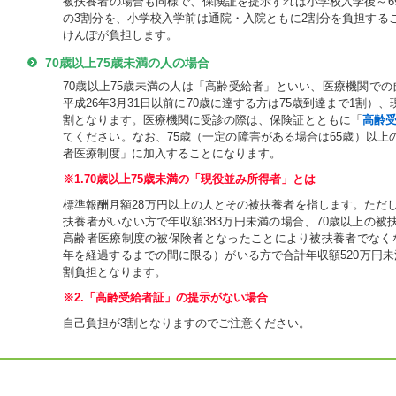
被扶養者の場合も同様で、保険証を提示すれば小学校入学後～6
の3割分を、小学校入学前は通院・入院ともに2割分を負担する
けんぽが負担します。
70歳以上75歳未満の人の場合
70歳以上75歳未満の人は「高齢受給者」といい、医療機関での
平成26年3月31日以前に70歳に達する方は75歳到達まで1割）
割となります。医療機関に受診の際は、保険証とともに「
高齢
てください。なお、75歳（一定の障害がある場合は65歳）以上
者医療制度」に加入することになります。
※1.70歳以上75歳未満の「現役並み所得者」とは
標準報酬月額28万円以上の人とその被扶養者を指します。ただし
扶養者がいない方で年収額383万円未満の場合、70歳以上の被
高齢者医療制度の被保険者となったことにより被扶養者でなく
年を経過するまでの間に限る）がいる方で合計年収額520万円未
割負担となります。
※2.「高齢受給者証」の提示がない場合
自己負担が3割となりますのでご注意ください。