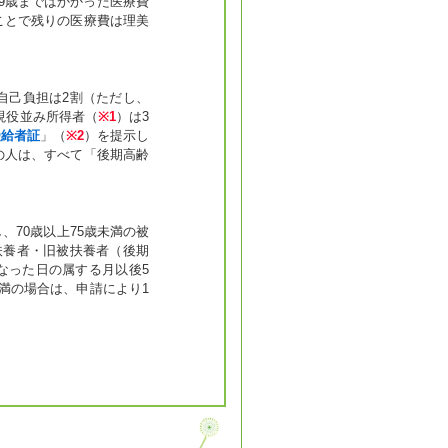
9歳まではかかった医療費
ことで残りの医療費は理美
自己負担は2割（ただし、
、現役並み所得者（
※1
）は3
受給者証
」（
※2
）を提示し
の人は、すべて「後期高齢
、70歳以上75歳未満の被
扶養者・旧被扶養者（後期
なった日の属する月以後5
満の場合は、申請により1