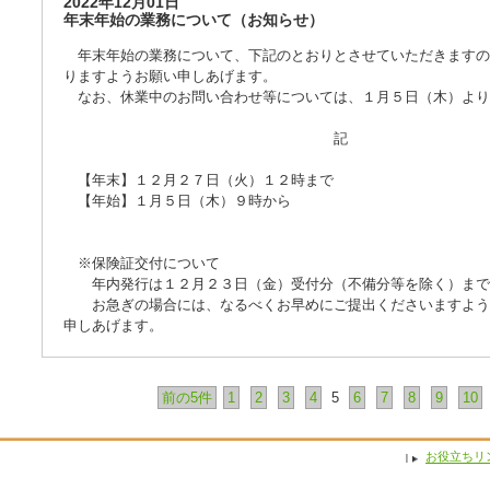
2022年12月01日
年末年始の業務について（お知らせ）
年末年始の業務について、下記のとおりとさせていただきますの
りますようお願い申しあげます。
なお、休業中のお問い合わせ等については、１月５日（木）より
記
【年末】１２月２７日（火）１２時まで
【年始】１月５日（木）９時から
※保険証交付について
年内発行は１２月２３日（金）受付分（不備分等を除く）まで
お急ぎの場合には、なるべくお早めにご提出くださいますよう
申しあげます。
前の5件
1
2
3
4
5
6
7
8
9
10
お役立ちリ