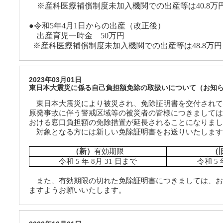
※産科医療補償制度未加入機関での出産等は
40.8
万
●令和
5
年
4
月
1
日からの出産（改正後）
出産育児一時金
50
万円
※産科医療補償制度未加入機関での出産等は
48.8
万円
2023年03月01日
東日本大震災に係る自己負担額免除の取扱いについて（お知
東日本大震災により被災され、免除証明書を交付されて
原発事故に伴う警戒区域等の被災者の皆様につきましては
おける窓口負担額の免除措置が延長されることになりまし
対象となる方には新しい免除証明書をお送りいたします
（新）
有効期限
（
令和
5
年
8
月
31
日まで
令和 5
また、有効期限の切れた免除証明書につきましては、お
ますようお願いいたします。