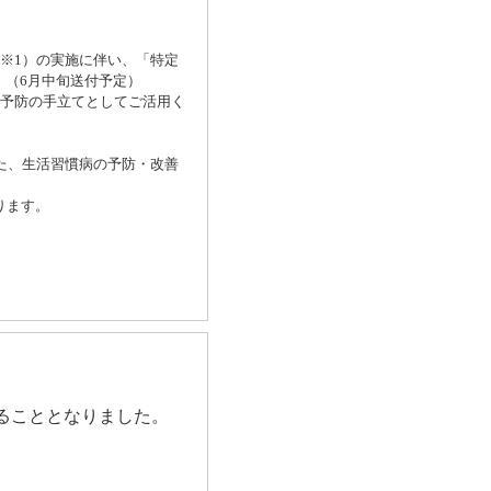
※
1
）の実施に伴い、「特定
。（
6
月中旬送付予定）
予防の手立てとしてご活用く
た、生活習慣病の予防・改善
ります。
ることとなりました。