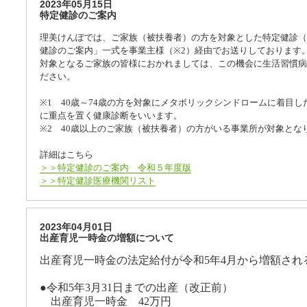
2023年05月15日
特定健診のご案内
理美けんぽでは、ご家族（被扶養者）の方を対象とした特定健診（
健診のご案内」一式を事業主様（
※2
）経由でお送りしております
対象となるご家族の皆様におかれましては、この機会に生活習慣病
ださい。
※
1
40
歳～
74
歳の方を対象にメタボリックシンドロームに着目し
に重点を置く健康診断をいいます。
※
2
40
歳以上のご家族（被扶養者）の方がいる事業所が対象とな
詳細はこちら
＞＞特定健診のご案内 令和５年度版
＞＞特定健診医療機関リスト
2023年04月01日
出産育児一時金の増額について
出産育児一時金の法定給付が令和
5
年
4
月から増額され
●令和
5
年
3
月
31
日までの出産（改正前）
出産育児一時金
42
万円